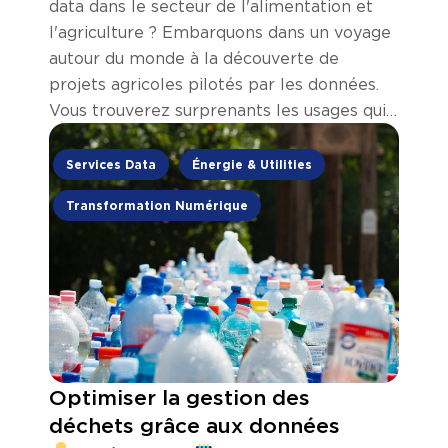
data dans le secteur de l'alimentation et
l'agriculture ? Embarquons dans un voyage
autour du monde à la découverte de
projets agricoles pilotés par les données.
Vous trouverez surprenants les usages qui
sont faits des données dans la chaîne de
valeur agricole, de la ferme à l'assiette.
Services Data
Énergie & Utilities
Transformation Numérique
Optimiser la gestion des
déchets grâce aux données