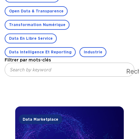
Open Data & Transparence
Transformation Numérique
Data En Libre Service
Data Intelligence Et Reporting
Industrie
Filtrer par mots-clés
Rec
Data Marketplace