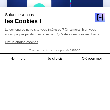
Salut c'est nous...
les Cookies !
Le contenu de notre site vous intéresse ? On aimerait bien vous
accompagner pendant votre visite... Qu'est-ce que vous en dites ?
Lire la charte cookies
BLOG
Consentements certifiés par
Data Gouvernance : gérer et
Non merci
Je choisis
OK pour moi
partager une donnée sécurisée
de bout en bout
Axeptio consent
Consent Management Platform: Personalize Your Optio
Our platform empowers you to tailor and manage your pr