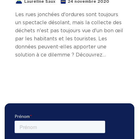
Lauréline Saux
24 novembre 2020
Les rues jonchées d'ordures sont toujours
un spectacle désolant, mais la collecte des
déchets n'est pas toujours vue d'un bon œil
par les habitants et les touristes. Les
données peuvent-elles apporter une
solution à ce dilemme ? Découvrez
comment les données peuvent améliorer
la gestion des déchets pour transformer
les villes en espaces plus intelligents et
plus agréables à vivre.